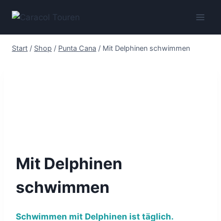
Zum
Inhalt
springen
Start
/
Shop
/
Punta Cana
/
Mit Delphinen schwimmen
Mit Delphinen
schwimmen
Schwimmen mit Delphinen ist täglich.