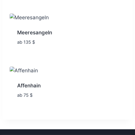
Meeresangeln
ab
135
$
Affenhain
ab
75
$